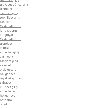
roketbet giriş
truvabet güncel giriş
trendbet
casibom giriş
tophillbet giriş
casibom
Casinoelit Giriş
lunabet giriş
kingroyal
Casinoelit Giriş
trendbet
ikimisli
süperbet giriş
casinoelit
casivera giriş
zirvebet
ordu escort
holiganbet
royalbet güncel
sahabet
kulisbet giriş
superbetin
holiganbet
betnano
onwin