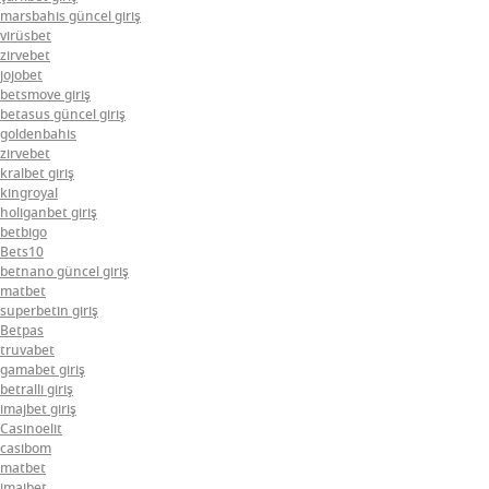
marsbahis güncel giriş
virüsbet
zirvebet
jojobet
betsmove giriş
betasus güncel giriş
goldenbahis
zirvebet
kralbet giriş
kingroyal
holiganbet giriş
betbigo
Bets10
betnano güncel giriş
matbet
superbetin giriş
Betpas
truvabet
gamabet giriş
betralli giriş
imajbet giriş
Casinoelit
casibom
matbet
imajbet