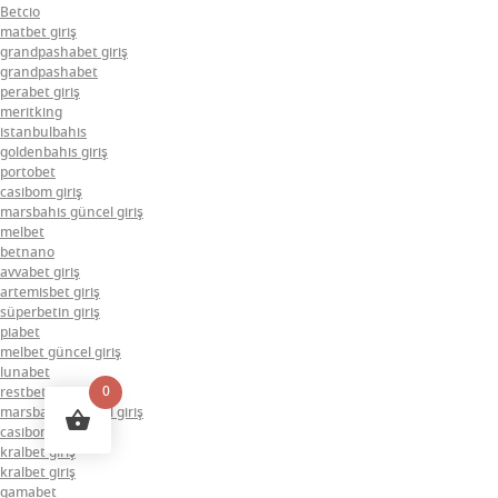
Betcio
matbet giriş
grandpashabet giriş
grandpashabet
perabet giriş
meritking
istanbulbahis
goldenbahis giriş
portobet
casibom giriş
marsbahis güncel giriş
melbet
betnano
avvabet giriş
artemisbet giriş
süperbetin giriş
piabet
melbet güncel giriş
lunabet
0
restbet giriş
marsbahis güncel giriş
casibom giriş
kralbet giriş
kralbet giriş
gamabet