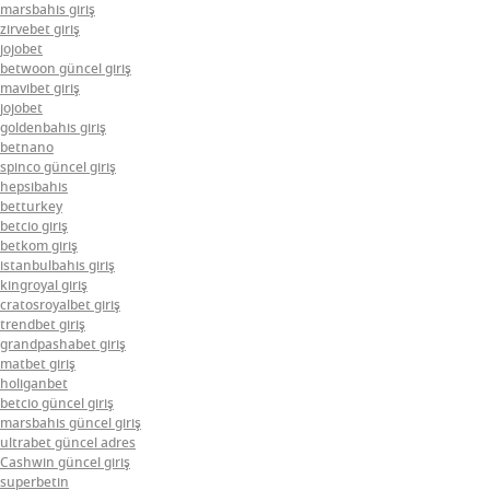
marsbahis giriş
zirvebet giriş
jojobet
betwoon güncel giriş
mavibet giriş
jojobet
goldenbahis giriş
betnano
spinco güncel giriş
hepsibahis
betturkey
betcio giriş
betkom giriş
istanbulbahis giriş
kingroyal giriş
cratosroyalbet giriş
trendbet giriş
grandpashabet giriş
matbet giriş
holiganbet
betcio güncel giriş
marsbahis güncel giriş
ultrabet güncel adres
Cashwin güncel giriş
superbetin