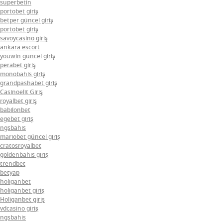
superbetin
portobet giriş
betper güncel giriş
portobet giriş
savoycasino giriş
ankara escort
youwin güncel giriş
perabet giriş
monobahis giriş
grandpashabet giriş
Casinoelit Giriş
royalbet giriş
babilonbet
egebet giriş
ngsbahis
mariobet güncel giriş
cratosroyalbet
goldenbahis giriş
trendbet
betyap
holiganbet
holiganbet giriş
Holiganbet giriş
vdcasino giriş
ngsbahis