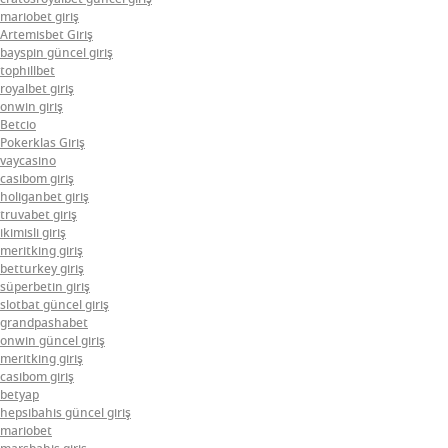
mariobet giriş
Artemisbet Giriş
bayspin güncel giriş
tophillbet
royalbet giriş
onwin giriş
Betcio
Pokerklas Giriş
vaycasino
casibom giriş
holiganbet giriş
truvabet giriş
ikimisli giriş
meritking giriş
betturkey giriş
süperbetin giriş
slotbat güncel giriş
grandpashabet
onwin güncel giriş
meritking giriş
casibom giriş
betyap
hepsibahis güncel giriş
mariobet