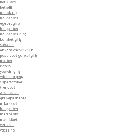
bankobet
betralli
meritking
holiganbet
egebet giriş
holiganbet
holiganbet giriş
kulisbet giriş
sahabet
ankara escort vitrin
pusulabet güncel giriş
matbet
Betcio
youwin giriş
vdcasino giriş
supertotobet
trendbet
Artemisbet
grandpashabet
milanobet
holiganbet
marsbahis
madridbet
virusbet
vdcasino