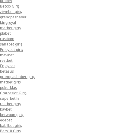
kralbet
Betcio Giriş
zirvebet giriş
grandpashabet
kingroyal
matbet giriş
piabet
casibom
sahabet giriş
Enjoybet giriş
mavibet
restbet
Enjoybet
betasus
grandpashabet giriş
matbet giriş
pokerklas
Cratosslot Giriş
süperbetin
restbet giriş
kavbet
betwoon giriş
egebet
babilbet giriş
Bets10 Giriş