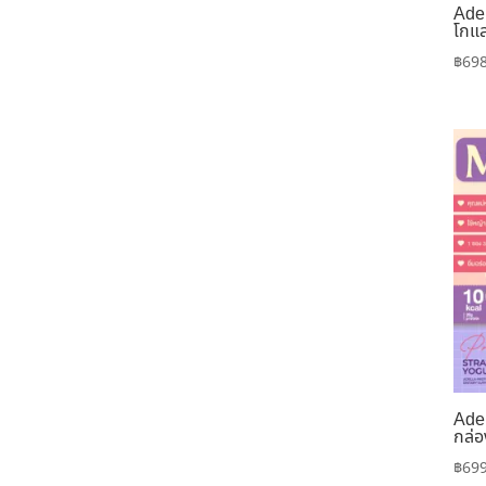
Adel
โกแล
฿
698
Ade
กล่อง
฿
699