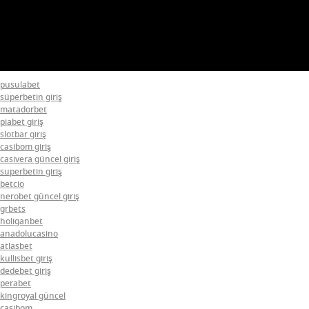
pusulabet
süperbetin giriş
matadorbet
piabet giriş
slotbar giriş
casibom giriş
casivera güncel giriş
superbetin giriş
betcio
nerobet güncel giriş
grbets
holiganbet
anadolucasino
atlasbet
kullisbet giriş
dedebet giriş
perabet
kingroyal güncel
casibom