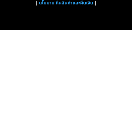
|
นโยบาย คืนสินค้าและคืนเงิน
|