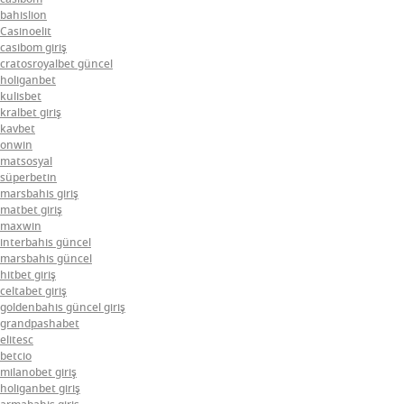
bahislion
Casinoelit
casibom giriş
cratosroyalbet güncel
holiganbet
kulisbet
kralbet giriş
kavbet
onwin
matsosyal
süperbetin
marsbahis giriş
matbet giriş
maxwin
interbahis güncel
marsbahis güncel
hitbet giriş
celtabet giriş
goldenbahis güncel giriş
grandpashabet
elitesc
betcio
milanobet giriş
holiganbet giriş