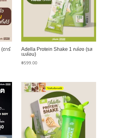
(ดาร์
Adella Protein Shake 1 กล่อง (รส
เมล่อน)
฿
599.00