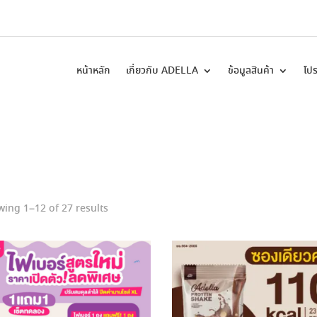
หน้าหลัก
เกี่ยวกับ ADELLA
ข้อมูลสินค้า
โปร
Sorted
ing 1–12 of 27 results
by
price:
low
to
high