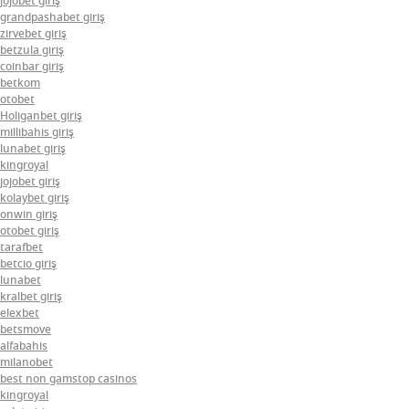
jojobet giriş
grandpashabet giriş
zirvebet giriş
betzula giriş
coinbar giriş
betkom
otobet
Holiganbet giriş
millibahis giriş
lunabet giriş
kingroyal
jojobet giriş
kolaybet giriş
onwin giriş
otobet giriş
tarafbet
betcio giriş
lunabet
kralbet giriş
elexbet
betsmove
alfabahis
milanobet
best non gamstop casinos
kingroyal