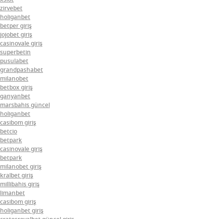
zirvebet
holiganbet
betper giriş
jojobet giriş
casinovale giriş
superbetin
pusulabet
grandpashabet
milanobet
betbox giriş
ganyanbet
marsbahis güncel
holiganbet
casibom giriş
betcio
betpark
casinovale giriş
betpark
milanobet giriş
kralbet giriş
millibahis giriş
limanbet
casibom giriş
holiganbet giriş