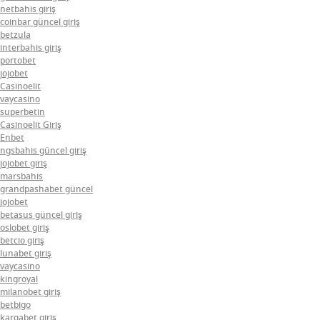
netbahis giriş
coinbar güncel giriş
betzula
interbahis giriş
portobet
jojobet
Casinoelit
vaycasino
superbetin
Casinoelit Giriş
Enbet
ngsbahis güncel giriş
jojobet giriş
marsbahis
grandpashabet güncel
jojobet
betasus güncel giriş
oslobet giriş
betcio giriş
lunabet giriş
vaycasino
kingroyal
milanobet giriş
betbigo
kargabet giriş