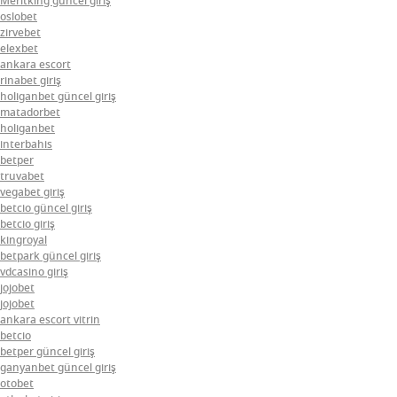
Meritking güncel giriş
oslobet
zirvebet
elexbet
ankara escort
rinabet giriş
holiganbet güncel giriş
matadorbet
holiganbet
interbahis
betper
truvabet
vegabet giriş
betcio güncel giriş
betcio giriş
kingroyal
betpark güncel giriş
vdcasino giriş
jojobet
jojobet
ankara escort vitrin
betcio
betper güncel giriş
ganyanbet güncel giriş
otobet