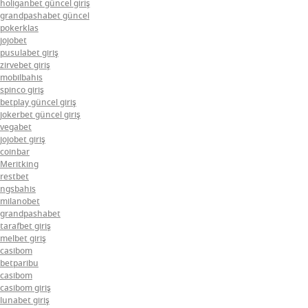
holiganbet güncel giriş
grandpashabet güncel
pokerklas
jojobet
pusulabet giriş
zirvebet giriş
mobilbahis
spinco giriş
betplay güncel giriş
jokerbet güncel giriş
vegabet
jojobet giriş
coinbar
Meritking
restbet
ngsbahis
milanobet
grandpashabet
tarafbet giriş
melbet giriş
casibom
betparibu
casibom
casibom giriş
lunabet giriş