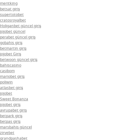
meritking
betsat giriş
supertotobet
cratosroyalbet
Holiganbet güncel giriş
jojobet güncel
perabet güncel giriş
gobahis giriş
betmartin giriş
jojobet Giriş
betwoon güncel giriş
bahiscasino
casibom
mariobet giriş
poliwin
atlasbet giriş
jojobet
Sweet Bonanza
jojobet giriş
avrupabet giriş
betpark giriş
betpas giriş
marsbahis güncel
zirvebet
grandpashabet