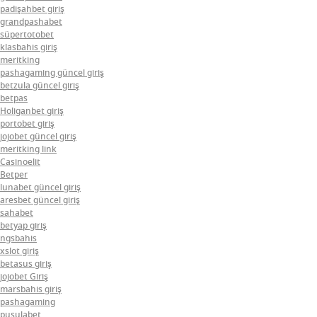
padişahbet giriş
grandpashabet
süpertotobet
klasbahis giriş
meritking
pashagaming güncel giriş
betzula güncel giriş
betpas
Holiganbet giriş
portobet giriş
jojobet güncel giriş
meritking link
Casinoelit
Betper
lunabet güncel giriş
aresbet güncel giriş
sahabet
betyap giriş
ngsbahis
xslot giriş
betasus giriş
jojobet Giriş
marsbahis giriş
pashagaming
pusulabet