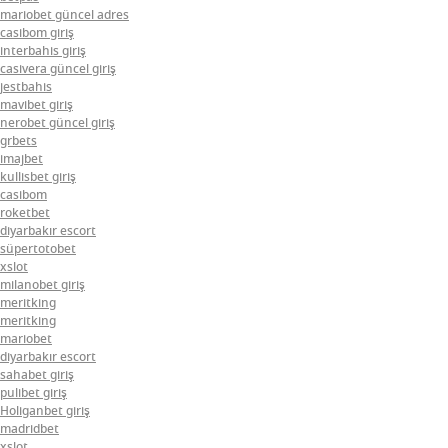
mariobet güncel adres
casibom giriş
interbahis giriş
casivera güncel giriş
jestbahis
mavibet giriş
nerobet güncel giriş
grbets
imajbet
kullisbet giriş
casibom
roketbet
diyarbakır escort
süpertotobet
xslot
milanobet giriş
meritking
meritking
mariobet
diyarbakır escort
sahabet giriş
pulibet giriş
Holiganbet giriş
madridbet
xslot