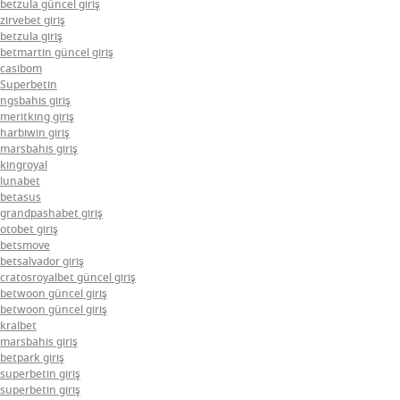
betzula güncel giriş
zirvebet giriş
betzula giriş
betmartin güncel giriş
casibom
Superbetin
ngsbahis giriş
meritking giriş
harbiwin giriş
marsbahis giriş
kingroyal
lunabet
betasus
grandpashabet giriş
otobet giriş
betsmove
betsalvador giriş
cratosroyalbet güncel giriş
betwoon güncel giriş
betwoon güncel giriş
kralbet
marsbahis giriş
betpark giriş
superbetin giriş
superbetin giriş