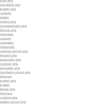
xslot giriş
marsbahis giriş
kralbet giriş
casibom
jojobet
mrking giriş
grandpashabet giriş
betzula giriş
milanobet
casibom
madridbet
Holiganbet
roketbet güncel giriş
betpark giriş
palazzobet giriş
Cashwin giriş
pusulabet giriş
marsbahis güncel giriş
betwoon
kralbet giriş
kralbet
betper giriş
favorisen
casibom giriş
poliwin güncel giriş