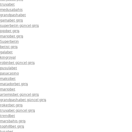
truvabet
medusabahis
grandpashabet
gamabet giriş
superbetin güncel giriş
jojobet giriş
mariobet giriş
Superbetin
betist giriş
galabet
kingroyal
robinbet güncel giriş
pusulabet
pasacasino
maksibet
matadorbet giriş
mariobet
artemisbet güncel giriş
grandpashabet güncel giriş
roketbet giriş
truvabet güncel giriş
trendbet
marsbahis giriş
tophillbet giriş
lunabet