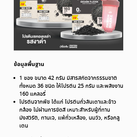
ข้อมูลพื้นฐาน
1 ซอง ขนาด 42 กรัม มีสารสกัดจากธรรมชาติ
ทั้งหมด 36 ชนิด ให้โปรตีน 25 กรัม และพลังงาน
160 แคลอรี่
โปรตีนจากพืช ได้แก่ โปรตีนถั่วลันเตาและข้าว
กล้อง ไม่ผ่านการขัดสี เหมาะสำหรับผู้ที่ทาน
มังสวิรัติ, ทานเจ, แพ้ถั่วเหลือง, นมวัว, หรือกลู
เตน