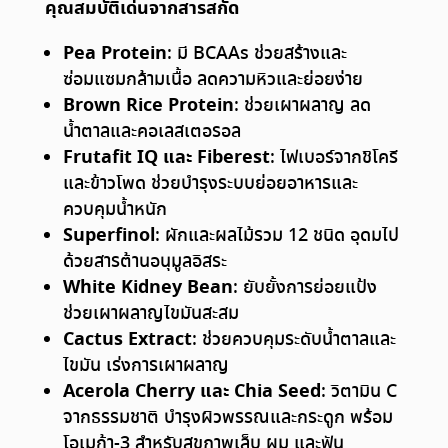
คุณสมบัติเด่นจากสารสกัด
Pea Protein
: มี BCAAs ช่วยสร้างและ
ซ่อมแซมกล้ามเนื้อ ลดความหิวและย่อยง่าย
Brown Rice Protein
: ช่วยเผาผลาญ ลด
น้ำตาลและคอเลสเตอรอล
Frutafit IQ และ Fiberest
: ไฟเบอร์จากชิโครี
และข้าวโพด ช่วยบำรุงระบบย่อยอาหารและ
ควบคุมน้ำหนัก
Superfinol
: ผักและผลไม้รวม 12 ชนิด อุดมไป
ด้วยสารต้านอนุมูลอิสระ
White Kidney Bean
: ยับยั้งการย่อยแป้ง
ช่วยเผาผลาญไขมันสะสม
Cactus Extract
: ช่วยควบคุมระดับน้ำตาลและ
ไขมัน เร่งการเผาผลาญ
Acerola Cherry และ Chia Seed
: วิตามิน C
จากธรรมชาติ บำรุงผิวพรรณและกระดูก พร้อม
โอเมก้า-3 สำหรับสุขภาพเล็บ ผม และฟัน