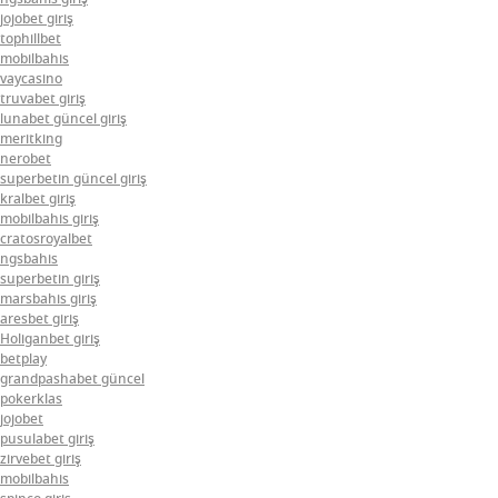
jojobet giriş
tophillbet
mobilbahis
vaycasino
truvabet giriş
lunabet güncel giriş
meritking
nerobet
superbetin güncel giriş
kralbet giriş
mobilbahis giriş
cratosroyalbet
ngsbahis
superbetin giriş
marsbahis giriş
aresbet giriş
Holiganbet giriş
betplay
grandpashabet güncel
pokerklas
jojobet
pusulabet giriş
zirvebet giriş
mobilbahis