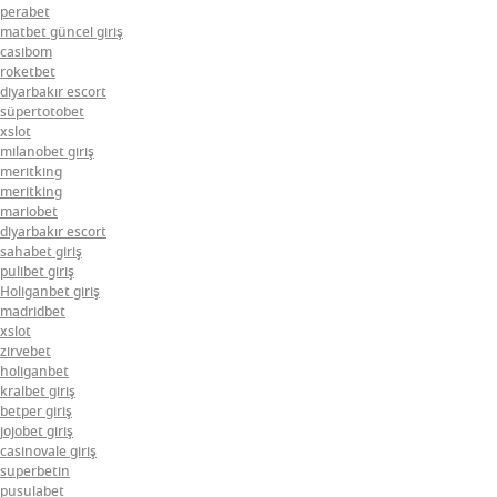
perabet
matbet güncel giriş
casibom
roketbet
diyarbakır escort
süpertotobet
xslot
milanobet giriş
meritking
meritking
mariobet
diyarbakır escort
sahabet giriş
pulibet giriş
Holiganbet giriş
madridbet
xslot
zirvebet
holiganbet
kralbet giriş
betper giriş
jojobet giriş
casinovale giriş
superbetin
pusulabet