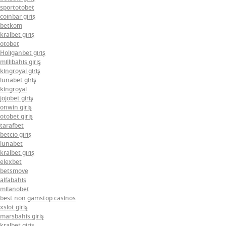
sportotobet
coinbar giriş
betkom
kralbet giriş
otobet
Holiganbet giriş
millibahis giriş
kingroyal giriş
lunabet giriş
kingroyal
jojobet giriş
onwin giriş
otobet giriş
tarafbet
betcio giriş
lunabet
kralbet giriş
elexbet
betsmove
alfabahis
milanobet
best non gamstop casinos
xslot giriş
marsbahis giriş
kralbet giriş