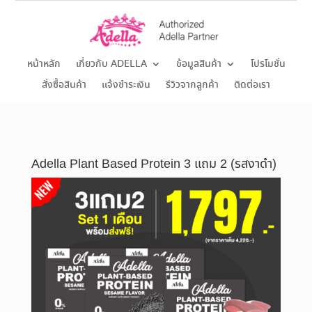
หน้าหลัก
เกี่ยวกับ ADELLA
ข้อมูลสินค้า
โปรโมชั่น
สั่งซื้อสินค้า
แจ้งชำระเงิน
รีวิวจากลูกค้า
ติดต่อเรา
Adella Plant Based Protein 3 แถม 2 (รสงาดำ)