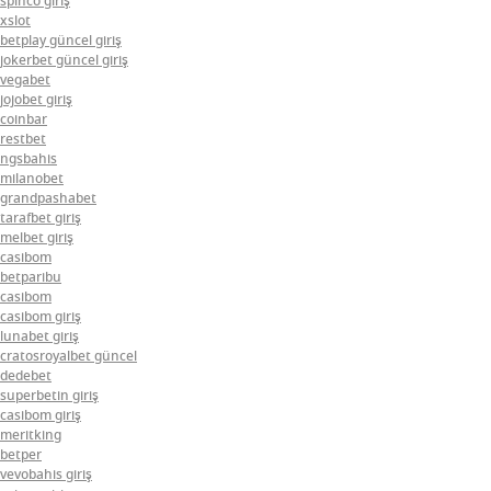
spinco giriş
xslot
betplay güncel giriş
jokerbet güncel giriş
vegabet
jojobet giriş
coinbar
restbet
ngsbahis
milanobet
grandpashabet
tarafbet giriş
melbet giriş
casibom
betparibu
casibom
casibom giriş
lunabet giriş
cratosroyalbet güncel
dedebet
superbetin giriş
casibom giriş
meritking
betper
vevobahis giriş