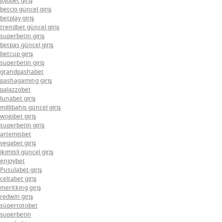
jojobet giriş
betcio güncel giriş
betplay giriş
trendbet güncel giriş
superbetin giriş
betpas güncel giriş
betcup giriş
superbetin giriş
grandpashabet
pashagaming giriş
palazzobet
lunabet giriş
millibahis güncel giriş
wojobet giriş
superbetin giriş
artemisbet
vegabet giriş
ikimisli güncel giriş
enjoybet
Pusulabet giriş
celtabet giriş
meritking giriş
redwin giriş
süpertotobet
superbetin