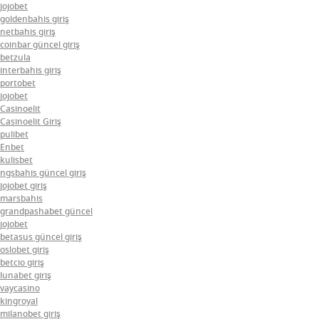
jojobet
goldenbahis giriş
netbahis giriş
coinbar güncel giriş
betzula
interbahis giriş
portobet
jojobet
Casinoelit
Casinoelit Giriş
pulibet
Enbet
kulisbet
ngsbahis güncel giriş
jojobet giriş
marsbahis
grandpashabet güncel
jojobet
betasus güncel giriş
oslobet giriş
betcio giriş
lunabet giriş
vaycasino
kingroyal
milanobet giriş