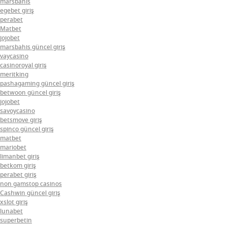
marsbahis
egebet giriş
perabet
Matbet
jojobet
marsbahis güncel giriş
vaycasino
casinoroyal giriş
meritking
pashagaming güncel giriş
betwoon güncel giriş
jojobet
savoycasino
betsmove giriş
spinco güncel giriş
matbet
mariobet
limanbet giriş
betkom giriş
perabet giriş
non gamstop casinos
Cashwin güncel giriş
xslot giriş
lunabet
superbetin