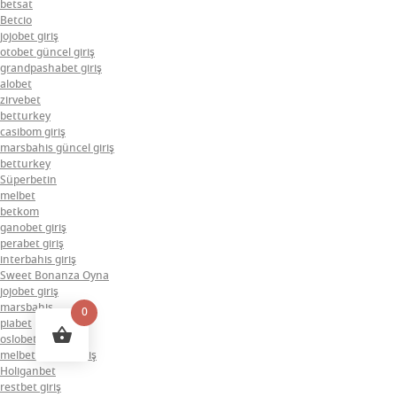
betsat
Betcio
jojobet giriş
otobet güncel giriş
grandpashabet giriş
alobet
zirvebet
betturkey
casibom giriş
marsbahis güncel giriş
betturkey
Süperbetin
melbet
betkom
ganobet giriş
perabet giriş
interbahis giriş
Sweet Bonanza Oyna
jojobet giriş
marsbahis
0
piabet
oslobet
melbet güncel giriş
Holiganbet
restbet giriş