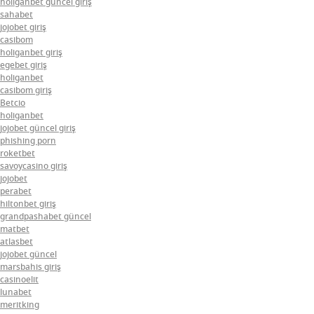
holiganbet güncel giriş
sahabet
jojobet giriş
casibom
holiganbet giriş
egebet giriş
holiganbet
casibom giriş
Betcio
holiganbet
jojobet güncel giriş
phishing porn
roketbet
savoycasino giriş
jojobet
perabet
hiltonbet giriş
grandpashabet güncel
matbet
atlasbet
jojobet güncel
marsbahis giriş
casinoelit
lunabet
meritking