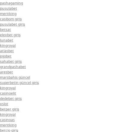
pashagaming
pusulabet
meritking
casibom giriş
pusulabet giriş
betsat
elexbet giriş
lunabet
kingroyal
atlasbet
jojobet
sahabet giriş
grandpashabet
aresbet
marsbahis güncel
superbetin güncel giriş
kingroyal
casinoelit
dedebet giriş
xslot
betper giriş
kingroyal
casinoas
meritking
betcio giriş