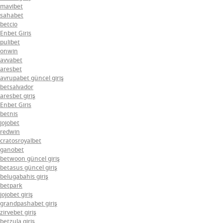
mavibet
sahabet
betcio
Enbet Giris
pulibet
onwin
avvabet
aresbet
avrupabet güncel giriş
betsalvador
aresbet giriş
Enbet Giris
betnis
jojobet
redwin
cratosroyalbet
ganobet
betwoon güncel giriş
betasus güncel giriş
belugabahis giriş
betpark
jojobet giriş
grandpashabet giriş
zirvebet giriş
betzula giriş