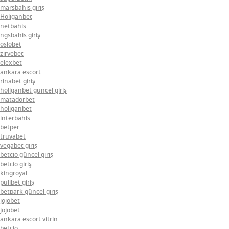
marsbahis giriş
Holiganbet
netbahis
ngsbahis giriş
oslobet
zirvebet
elexbet
ankara escort
rinabet giriş
holiganbet güncel giriş
matadorbet
holiganbet
interbahis
betper
truvabet
vegabet giriş
betcio güncel giriş
betcio giriş
kingroyal
pulibet giriş
betpark güncel giriş
jojobet
jojobet
ankara escort vitrin
betcio