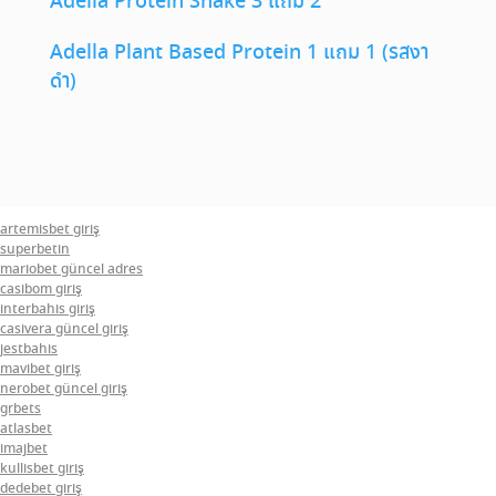
Adella Protein Shake 3 แถม 2
Adella Plant Based Protein 1 แถม 1 (รสงา
ดำ)
artemisbet giriş
superbetin
mariobet güncel adres
casibom giriş
interbahis giriş
casivera güncel giriş
jestbahis
mavibet giriş
nerobet güncel giriş
grbets
atlasbet
imajbet
kullisbet giriş
dedebet giriş