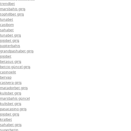
trendbet
marsbahis giriş
tophillbet giriş
lunabet
casibom
sahabet
lunabet giriş
jojobet giriş
jupiterbahis
grandpashabet giriş
jojobet
betasus giriş
betcio güncel giriş
casinoelit
betyap
casivera giriş
matadorbet giriş
kulisbet giriş
marsbahis güncel
kulisbet giriş
pasacasino giriş
jojobet giriş
kralbet
sahabet giriş
superbetin